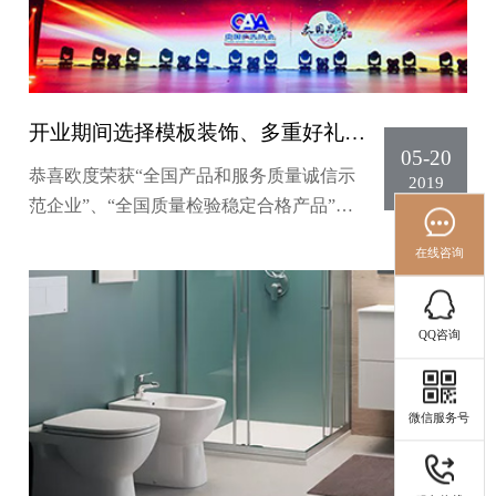
开业期间选择模板装饰、多重好礼…
05-20
恭喜欧度荣获“全国产品和服务质量诚信示
2019
范企业”、“全国质量检验稳定合格产品”两
项殊荣…
在线咨询
QQ咨询
微信服务号