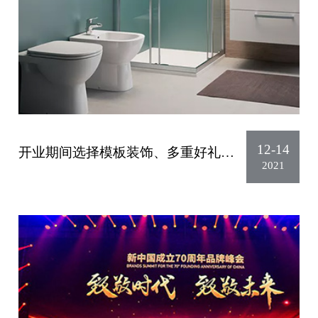
12-14
开业期间选择模板装饰、多重好礼…
2021